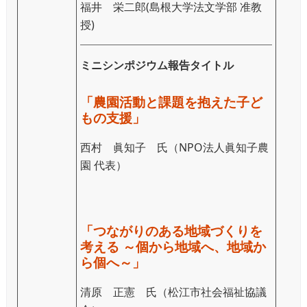
福井 栄二郎(島根大学法文学部 准教
授)
ミニシンポジウム報告タイトル
「農園活動と課題を抱えた子ど
もの支援」
西村 眞知子 氏（NPO法人眞知子農
園 代表）
「つながりのある地域づくりを
考える ～個から地域へ、地域か
ら個へ～」
清原 正憲 氏（松江市社会福祉協議