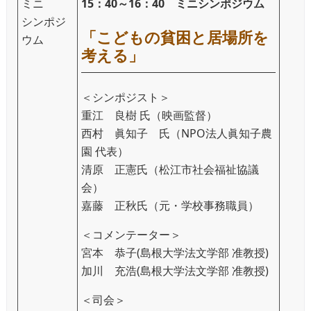
ミニ
15：40～16：40 ミニシンポジウム
シンポジ
「こどもの貧困と居場所を
ウム
考える」
＜シンポジスト＞
重江 良樹 氏（映画監督）
西村 眞知子 氏（NPO法人眞知子農
園 代表）
清原 正憲氏（松江市社会福祉協議
会）
嘉藤 正秋氏（元・学校事務職員）
＜コメンテーター＞
宮本 恭子(島根大学法文学部 准教授)
加川 充浩(島根大学法文学部 准教授)
＜司会＞