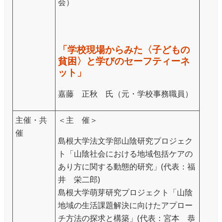
会）
「学校現場からみた〈子どもの
貧困〉と学びのセーフティーネ
ット」
嘉藤 正秋 氏（元・学校事務職員）
主催・共
＜主 催＞
催
島根大学法文学部山陰研究プロジェク
ト「山陰社会における地域包括ケアの
あり方に関する動態的研究」(代表：福
井 栄二郎)
島根大学萌芽研究プロジェクト「山陰
地域の生活課題解決に向けたアプロー
チ方法の探求と構築」(代表：宮本 恭