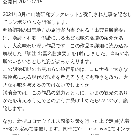
公開日 2021.07.15
2021年3月に山陰研究ブックレットが発刊された事を記念し
てシンポジウムを開催します。
明治初期の出雲地方の旅行案内書である『出雲名勝摘要』
は、漢詩・和歌・俳諧による出雲地域の名勝の紹介があ
り、大変味わい深い作品です。この作品を詳細に読み込み
解説した『訳注 出雲名勝摘要』を刊行しました。当時の名
勝のいきいきとした姿がよみがえります。
この明治初期の出雲地方の旅行案内は、コロナ禍で大きな
転換点にある現代の観光を考えるうえでも輝きを放ち、大
きな示唆を与えるのではないでしょうか。
講演会では、この作品の魅力とともに、いまの観光のあり
かたを考えるうえでどのように受け止めたらいいのか、議
論します。
なお、新型コロナウイルス感染対策を行った上で定員(先着
35名)を定めて開催します。同時にYoutube Liveにてオンラ