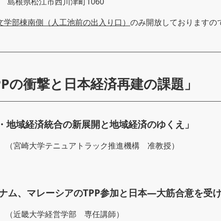
504 島根県松江市西川津町1060
文学部棟南側（人工池前の出入り口）
のみ開放しておりますの
Pの衝撃と日本経済再建の課題」
TPP・地域経済統合の新展開と地域経済のゆくえ」
 （宮崎大学テニュアトラック推進機構 准教授）
ベトナム、マレーシアのTPP参加と日本―大筋合意を受
 （近畿大学経営学部 専任講師）