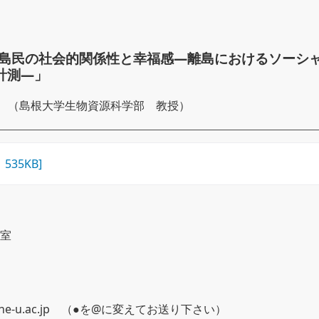
新旧島民の社会的関係性と幸福感―離島におけるソーシ
計測―」
 （島根大学生物資源科学部 教授）
35KB]
室
.shimane-u.ac.jp （●を@に変えてお送り下さい）