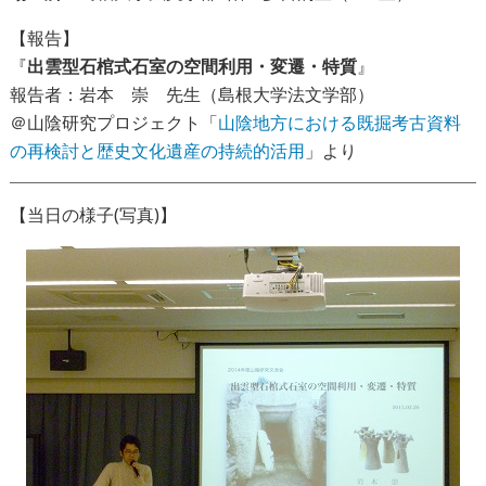
【報告】
『
出雲型石棺式石室の空間利用・変遷・特質
』
報告者：岩本 崇 先生（島根大学法文学部）
＠山陰研究プロジェクト「
山陰地方における既掘考古資料
の再検討と歴史文化遺産の持続的活用
」より
【当日の様子(写真)】