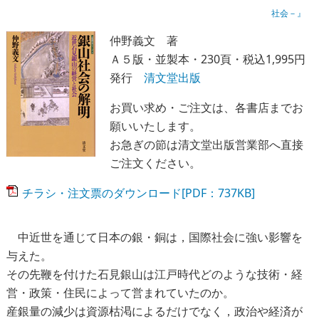
社会－』
仲野義文 著
Ａ５版・並製本・230頁・税込1,995円
発行
清文堂出版
お買い求め・ご注文は、各書店までお
願いいたします。
お急ぎの節は清文堂出版営業部へ直接
ご注文ください。
チラシ・注文票のダウンロード[PDF：737KB]
中近世を通じて日本の銀・銅は，国際社会に強い影響を
与えた。
その先鞭を付けた石見銀山は江戸時代どのような技術・経
営・政策・住民によって営まれていたのか。
産銀量の減少は資源枯渇によるだけでなく，政治や経済が